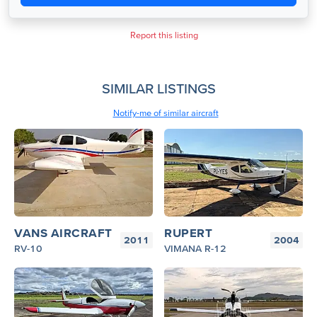
Report this listing
SIMILAR LISTINGS
Notify-me of similar aircraft
VANS AIRCRAFT
RUPERT
2011
2004
RV-10
VIMANA R-12