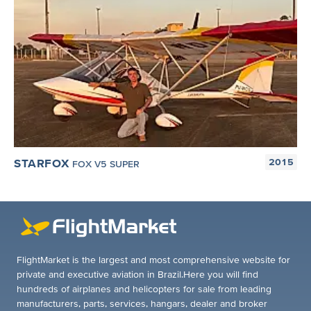
STARFOX
2015
FOX V5 SUPER
FlightMarket is the largest and most comprehensive website for
private and executive aviation in Brazil.Here you will find
hundreds of airplanes and helicopters for sale from leading
manufacturers, parts, services, hangars, dealer and broker