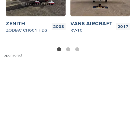
ZENITH
VANS AIRCRAFT
2008
2017
ZODIAC CH601 HDS
RV-10
1
2
3
Sponsored