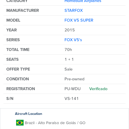
CATEGORY
Homebuilt Airplanes
MANUFACTURER
STARFOX
MODEL
FOX V5 SUPER
YEAR
2015
SERIES
FOX V5's
TOTAL TIME
70h
SEATS
1 + 1
OFFER TYPE
Sale
CONDITION
Pre-owned
REGISTRATION
PU-WDU
Verificado
S/N
VS-141
Aircraft Location
Brazil
- Alto Paraíso de Goiás
/ GO