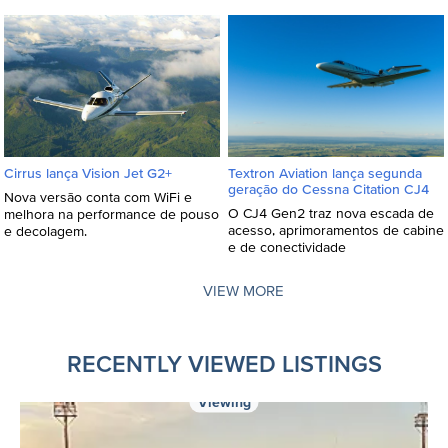
Textron Aviation lança segunda
Cirrus lança Vision Jet G2+
geração do Cessna Citation CJ4
Nova versão conta com WiFi e
O CJ4 Gen2 traz nova escada de
melhora na performance de pouso
acesso, aprimoramentos de cabine
e decolagem.
e de conectividade
VIEW MORE
RECENTLY VIEWED LISTINGS
Viewing