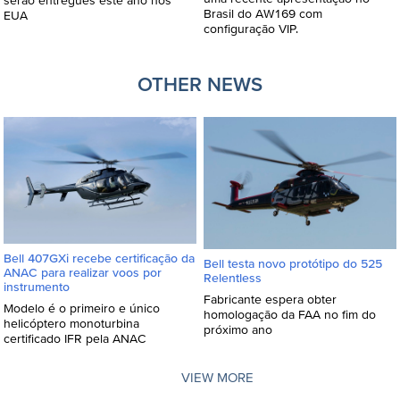
Brasil do AW169 com
EUA
configuração VIP.
OTHER NEWS
Bell 407GXi recebe certificação da
Bell testa novo protótipo do 525
ANAC para realizar voos por
Relentless
instrumento
Fabricante espera obter
Modelo é o primeiro e único
homologação da FAA no fim do
helicóptero monoturbina
próximo ano
certificado IFR pela ANAC
VIEW MORE