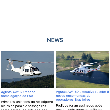
NEWS
Agusta AW169 executivo recebe 5
Agusta AW169 recebe
novas encomendas de
homologação da FAA
operadores Brasileiros
Primeiras unidades do helicóptero
Pedidos foram assinados após
biturbina para 12 passageiros
uma recente apresentação no
serão entregues este ano nos