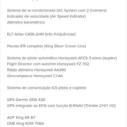
Sistema de ar-condicionado (AC System com 2 inverters)
Indicador de velocidade (Air Speed Indicator)
Altímetro barométrico
ELT Artex C406-2HM (três frequências)
Pacote IFR completo (King Silver Crown Line)
Sistema de piloto automático Honeywell AFCS 3 eixos (duplex)
Flight Director com autotrim Honeywell FZ 702
Rádio altímetro Honeywell AA300
Girocompasso Honeywell C14A
Sistema de comunicação ICS piloto e copiloto
GPS Garmin GNS 430
GPS integrado ao EFIS com função B-RNAV (Trimble 2101 I/O)
ADF King KR 87
DME King KDM 706A