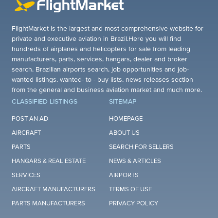
FlightMarket is the largest and most comprehensive website for
private and executive aviation in Brazil.Here you will find
hundreds of airplanes and helicopters for sale from leading
manufacturers, parts, services, hangars, dealer and broker
search, Brazilian airports search, job opportunities and job-
wanted listings, wanted- to - buy lists, news releases section
from the general and business aviation market and much more.
CLASSIFIED LISTINGS
SITEMAP
POST AN AD
HOMEPAGE
AIRCRAFT
ABOUT US
PARTS
SEARCH FOR SELLERS
HANGARS & REAL ESTATE
NEWS & ARTICLES
SERVICES
AIRPORTS
AIRCRAFT MANUFACTURERS
TERMS OF USE
PARTS MANUFACTURERS
PRIVACY POLICY