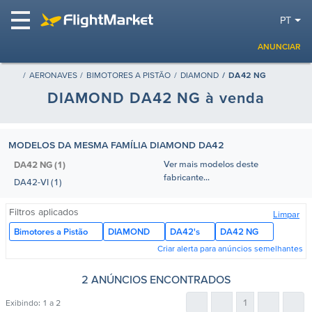
PT
ANUNCIAR
AERONAVES
BIMOTORES A PISTÃO
DIAMOND
DA42 NG
DIAMOND DA42 NG à venda
MODELOS DA MESMA FAMÍLIA DIAMOND DA42
Ver mais modelos deste
DA42 NG (1)
fabricante...
DA42-VI (1)
Filtros aplicados
Limpar
Bimotores a Pistão
DIAMOND
DA42's
DA42 NG
Criar alerta para anúncios semelhantes
2 ANÚNCIOS ENCONTRADOS
1
Exibindo:
1 a 2