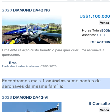
2020
DIAMOND DA42 NG
US$
1.100.000
Venda
Horas Totais
900h
Assentos
1 + 3
3
FMP AVIATION
Excelente relação custo beneficio para quer quer uma aeronave á
querosene.
Brasil
Cadastrado/atualizado em:
02/06/2026
Encontramos mais
1 anúncios
semelhantes de
aeronaves da mesma família:
2023
DIAMOND DA42-VI
$ Consulte
Venda