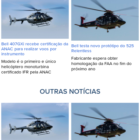
Bell 407GXi recebe certificação da
Bell testa novo protótipo do 525
ANAC para realizar voos por
Relentless
instrumento
Fabricante espera obter
Modelo é o primeiro e único
homologação da FAA no fim do
helicóptero monoturbina
próximo ano
certificado IFR pela ANAC
OUTRAS NOTÍCIAS