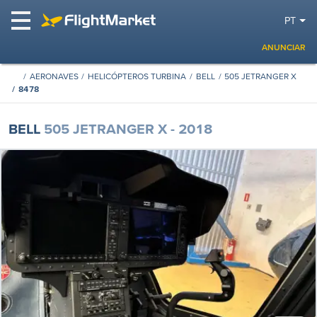
PT
ANUNCIAR
AERONAVES
HELICÓPTEROS TURBINA
BELL
505 JETRANGER X
8478
BELL
505 JETRANGER X - 2018