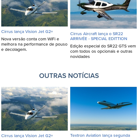
Cirrus lança Vision Jet G2+
Cirrus Aircraft lança o SR22
ARRIVÉE - SPECIAL EDITTION
Nova versão conta com WiFi e
melhora na performance de pouso
Edição especial do SR22 GTS vem
e decolagem.
com todos os opcionais e outras
novidades
OUTRAS NOTÍCIAS
Textron Aviation lança segunda
Cirrus lança Vision Jet G2+