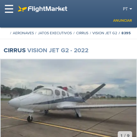
PT
ANUNCIAR
AERONAVES
JATOS EXECUTIVOS
CIRRUS
VISION JET G2
8395
CIRRUS
VISION JET G2 - 2022
1 / 9