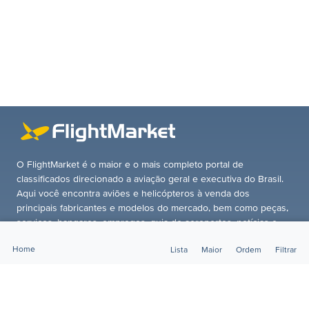
O FlightMarket é o maior e o mais completo portal de
classificados direcionado a aviação geral e executiva do Brasil.
Aqui você encontra aviões e helicópteros à venda dos
principais fabricantes e modelos do mercado, bem como peças,
serviços, hangares, empregos, guia de aeroportos, notícias e
soluções financeiras para adquirir sua aeronave. Anuncie agora
Home
Lista
Maior
Ordem
Filtrar
mesmo! Todo o contato é feito diretamente entre o anunciante e
o comprador, sem qualquer intermediação ou cobrança de
comissão.
CLASSIFICADOS
MAPA DO SITE