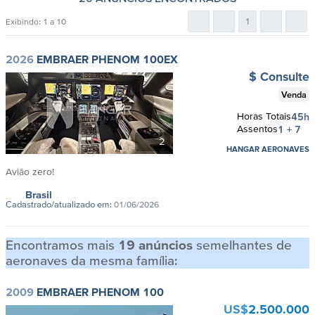
1
Exibindo:
1 a 10
2026
EMBRAER PHENOM 100EX
$ Consulte
Venda
Horas Totais
45h
Assentos
1 + 7
2
HANGAR AERONAVES
Avião zero!
Brasil
Cadastrado/atualizado em:
01/06/2026
Encontramos mais
19 anúncios
semelhantes de
aeronaves da mesma família:
2009
EMBRAER PHENOM 100
US$
2.500.000