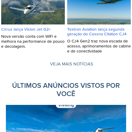
Textron Aviation lança segunda
Cirrus lança Vision Jet G2+
geração do Cessna Citation CJ4
Nova versão conta com WiFi e
O CJ4 Gen2 traz nova escada de
melhora na performance de pouso
acesso, aprimoramentos de cabine
e decolagem.
e de conectividade
VEJA MAIS NOTÍCIAS
ÚLTIMOS ANÚNCIOS VISTOS POR
VOCÊ
Viewing