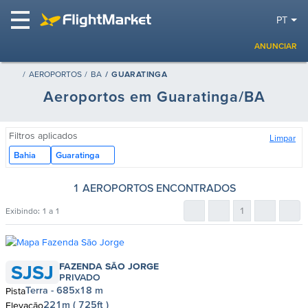
PT
ANUNCIAR
AEROPORTOS
BA
GUARATINGA
Aeroportos em Guaratinga/BA
Filtros aplicados
Limpar
Bahia
Guaratinga
1 AEROPORTOS ENCONTRADOS
1
Exibindo:
1 a 1
FAZENDA SÃO JORGE
SJSJ
PRIVADO
Terra - 685x18 m
Pista
221m ( 725ft )
Elevação