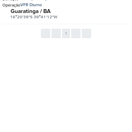
VFR Diurno
Operação
Guaratinga / BA
16°20'39"S 39°41'12"W
1