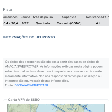
Pista
Dimensões
Rampa
Área de pouso
Superfície
Resistência/PCN
20,4 x 20,4
9/27
Quadrado
Concreto (CONC)
4 t
INFORMAÇÕES DO HELIPONTO
Os dados dos aeroportos são obtidos a partir das bases de dados da
ANAC/AISWEB/ROTAER. As informações exibidas nesta página podem
estar desatualizadas e devem ser interpretadas como sendo de caráter
meramente informativo. Não nos responsabilizamos pela utilização ou
interpretação equivocada destas informações.
Fonte:
DECEA/AISWEB/ROTAER
Carta VFR de SSBO