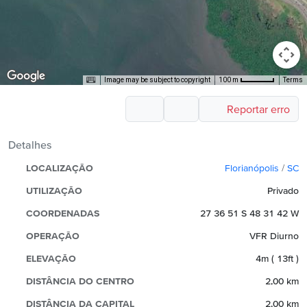
Image may be subject to copyright
Terms
100 m
Reportar erro
Detalhes
LOCALIZAÇÃO
Florianópolis
/
SC
UTILIZAÇÃO
Privado
COORDENADAS
27 36 51 S 48 31 42 W
OPERAÇÃO
VFR Diurno
ELEVAÇÃO
4m ( 13ft )
DISTÂNCIA DO CENTRO
2,00 km
DISTÂNCIA DA CAPITAL
2,00 km